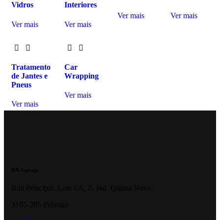
Vidros
Interiores
Ver mais
Ver mais
Ver mais
Ver mais
Tratamento
Car
de
Jantes e
Wrapping
Pneus
Ver mais
Ver mais
RN Garage
Rua Principal, Lote 6A, Z. Ind. Quinta Nova
3105-295 Pelariga