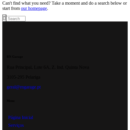
Can't find what you need? Take a moment and do a search below or
start from
our homepage
.
RN Garage
Rua Principal, Lote 6A, Z. Ind. Quinta Nova
3105-295 Pelariga
geral@rngarage.pt
Menu
Página Inicial
Serviços